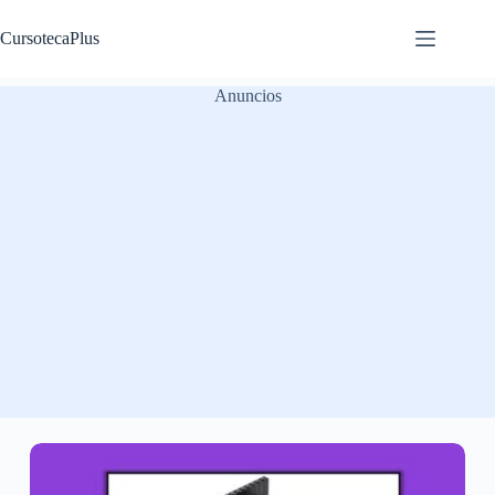
Saltar
al
CursotecaPlus
contenido
Anuncios