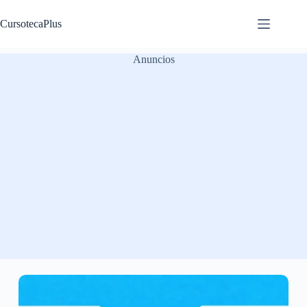
Saltar
al
CursotecaPlus
contenido
Anuncios