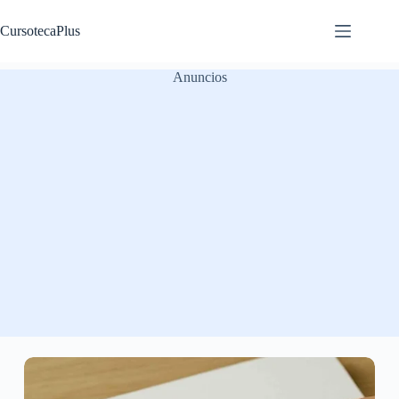
Saltar
al
CursotecaPlus
contenido
Anuncios