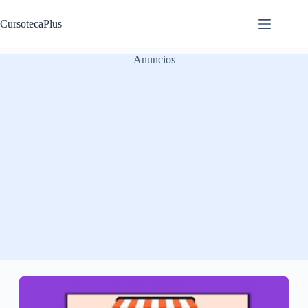
Saltar
al
CursotecaPlus
contenido
Anuncios