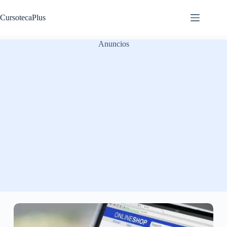
Saltar
al
CursotecaPlus
contenido
Anuncios