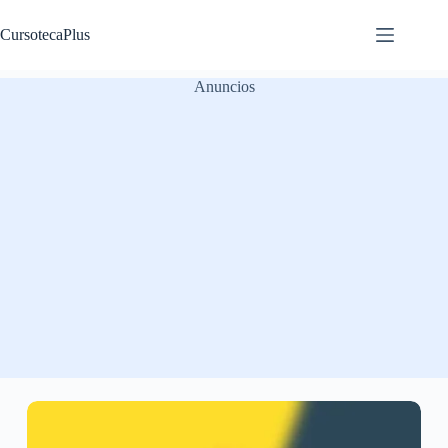
Saltar
al
CursotecaPlus
contenido
Anuncios