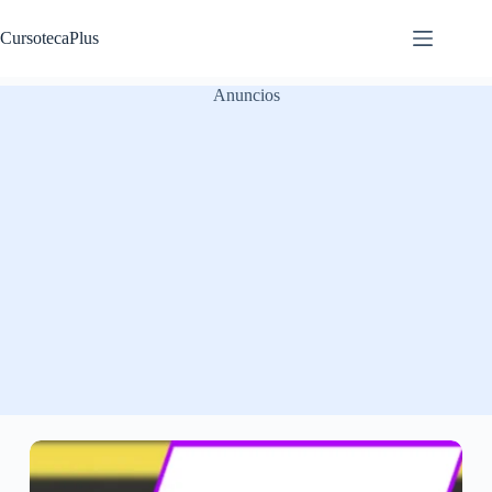
Saltar
al
CursotecaPlus
contenido
Anuncios