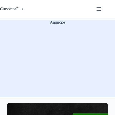
Saltar
al
CursotecaPlus
contenido
Anuncios