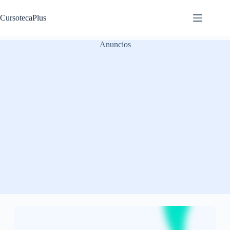
Saltar
al
CursotecaPlus
contenido
Anuncios