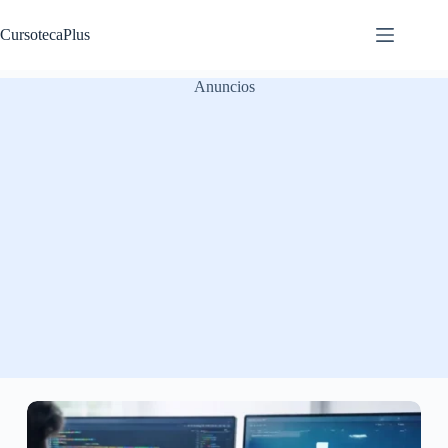
Saltar
al
CursotecaPlus
contenido
Anuncios