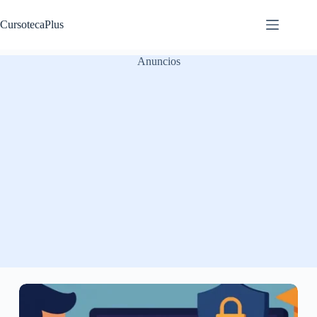
Saltar
al
CursotecaPlus
contenido
Anuncios