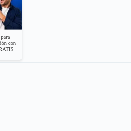
 para
ión con
GRATIS