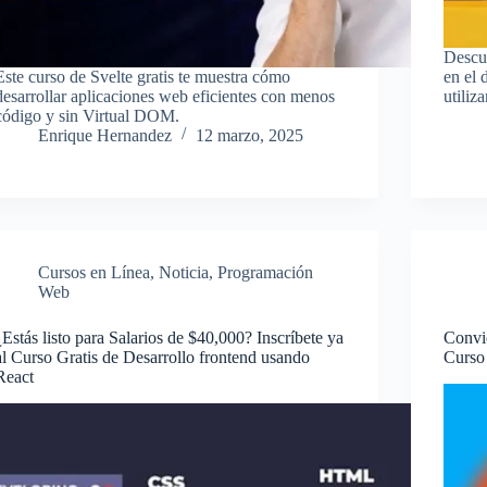
Descub
Este curso de Svelte gratis te muestra cómo
en el 
desarrollar aplicaciones web eficientes con menos
utiliz
código y sin Virtual DOM.
Enrique Hernandez
12 marzo, 2025
Cursos en Línea
,
Noticia
,
Programación
Web
¿Estás listo para Salarios de $40,000? Inscríbete ya
Convie
al Curso Gratis de Desarrollo frontend usando
Curso
React