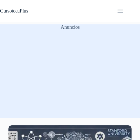
Saltar
al
CursotecaPlus
contenido
Anuncios