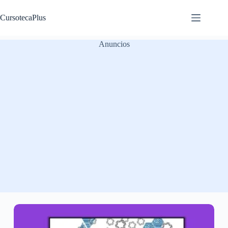
Saltar
al
CursotecaPlus
contenido
Anuncios