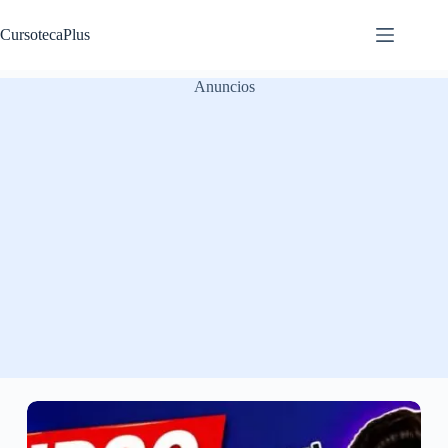
Saltar
al
CursotecaPlus
contenido
Anuncios