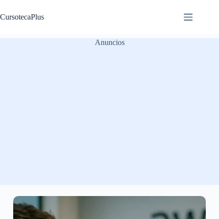
Saltar
al
CursotecaPlus
contenido
Anuncios