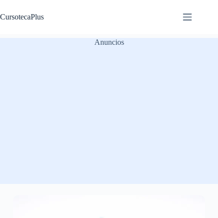
Saltar
al
CursotecaPlus
contenido
Anuncios