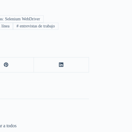
ress: Selenium WebDriver
 línea
#
entrevistas de trabajo
r a todos