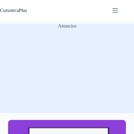
Saltar
al
CursotecaPlus
contenido
Anuncios