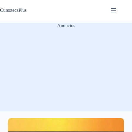
Saltar
al
CursotecaPlus
contenido
Anuncios