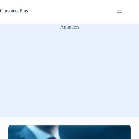
Saltar
al
CursotecaPlus
contenido
Anuncios