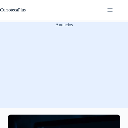
Saltar
al
CursotecaPlus
contenido
Anuncios