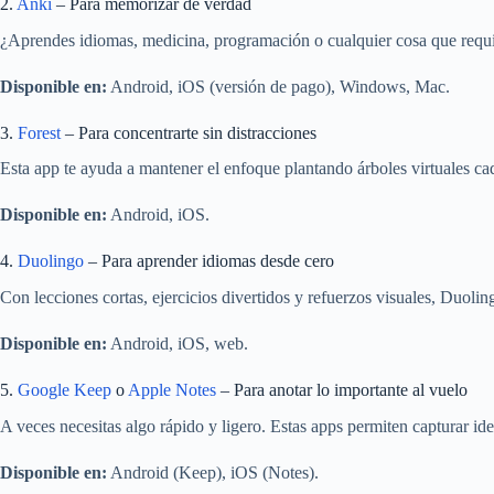
2.
Anki
– Para memorizar de verdad
¿Aprendes idiomas, medicina, programación o cualquier cosa que requiera
Disponible en:
Android, iOS (versión de pago), Windows, Mac.
3.
Forest
– Para concentrarte sin distracciones
Esta app te ayuda a mantener el enfoque plantando árboles virtuales cada
Disponible en:
Android, iOS.
4.
Duolingo
– Para aprender idiomas desde cero
Con lecciones cortas, ejercicios divertidos y refuerzos visuales, Duol
Disponible en:
Android, iOS, web.
5.
Google Keep
o
Apple Notes
– Para anotar lo importante al vuelo
A veces necesitas algo rápido y ligero. Estas apps permiten capturar id
Disponible en:
Android (Keep), iOS (Notes).