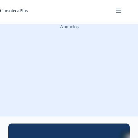
Saltar
al
CursotecaPlus
contenido
Anuncios