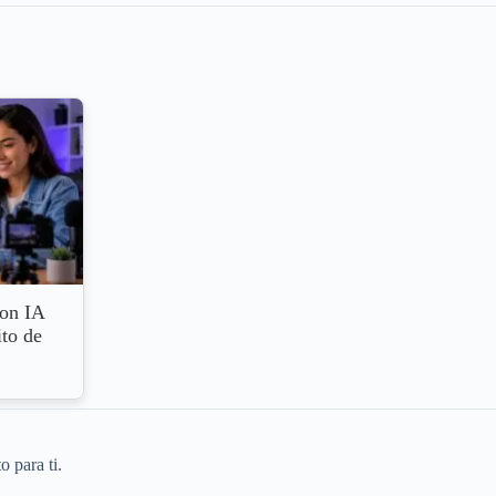
con IA
ito de
o para ti.