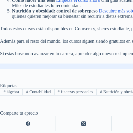
Cómo hacer una tesis
Empieza el curso ahora
Una guía académic
Miles de estudiantes lo recomiendan.
Nutrición y obesidad: control de sobrepeso
Descubre más sobr
quienes quieren mejorar su bienestar sin recurrir a dietas extrema
Todos estos cursos están disponibles en Coursera y, si eres estudiante, 
Además para el resto del mundo, los cursos siguen siendo gratuitos en
Si estás buscando avanzar en tu carrera, aprender algo nuevo o simpl
Etiquetas
#
álgebra
#
Contabilidad
#
finanzas personales
#
Nutrición y obesi
Comparte tu aprecio