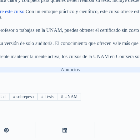
a clara y completa para quienes deben realizar su tesis. Incluye desde l
e este curso
Con un enfoque práctico y científico, este curso ofrece est
s.
profesor o trabajas en la UNAM, puedes obtener el certificado sin costo 
 su versión de solo auditoría. El conocimiento que ofrecen vale más qu
emente mantener la mente activa, los cursos de la UNAM en Coursera so
Anuncios
dad
#
sobrepeso
#
Tesis
#
UNAM