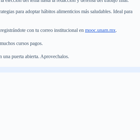
a elección del tema hasta la redacción y defensa del trabajo final.
rategias para adoptar hábitos alimenticios más saludables. Ideal para
registrándote con tu correo institucional en
mooc.unam.mx
.
e muchos cursos pagos.
n una puerta abierta. Aprovechalos.