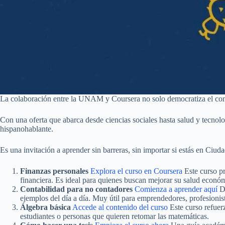
La colaboración entre la UNAM y Coursera no solo democratiza el conoc
Con una oferta que abarca desde ciencias sociales hasta salud y tecnolo
hispanohablante.
Es una invitación a aprender sin barreras, sin importar si estás en Ci
Finanzas personales
Explora el curso en Coursera
Este curso pr
financiera. Es ideal para quienes buscan mejorar su salud económ
Contabilidad para no contadores
Comienza a aprender aquí
Di
ejemplos del día a día. Muy útil para emprendedores, profesionist
Álgebra básica
Accede al conte
nido del curso
Este curso refuer
estudiantes o personas que quieren retomar las matemáticas.