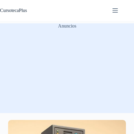
Saltar
al
CursotecaPlus
contenido
Anuncios