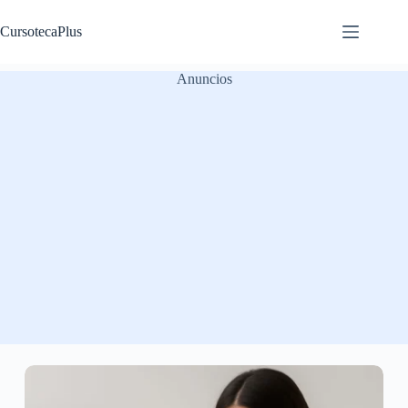
Saltar
al
CursotecaPlus
contenido
Anuncios