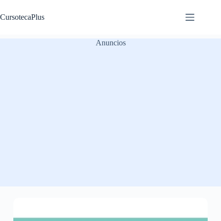
Saltar
al
CursotecaPlus
contenido
Anuncios