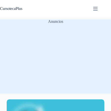
Saltar
al
CursotecaPlus
contenido
Anuncios