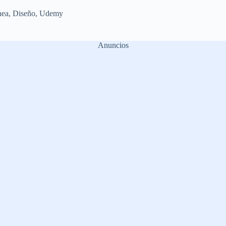
nea
,
Diseño
,
Udemy
Anuncios