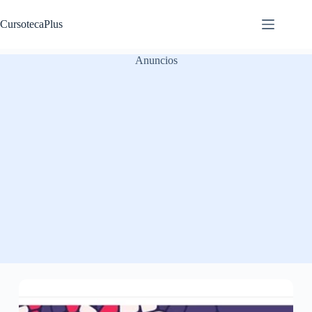
Saltar
al
CursotecaPlus
contenido
Anuncios