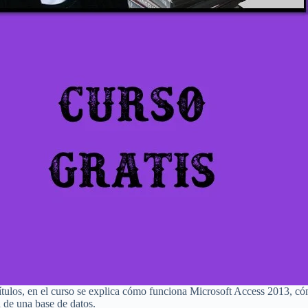
ítulos, en el curso se explica cómo funciona Microsoft Access 2013, có
d de una base de datos.