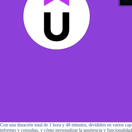
Con una duración total de 1 hora y 48 minutos, divididos en varios cap
informes y consultas, y cómo personalizar la apariencia y funcionalida