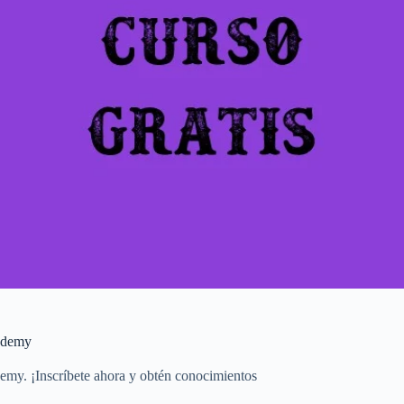
 Udemy
emy. ¡Inscríbete ahora y obtén conocimientos