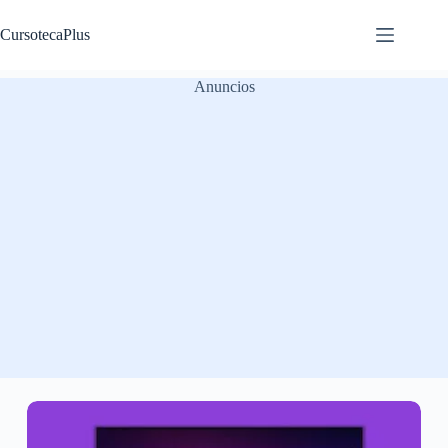
Saltar
al
CursotecaPlus
contenido
Anuncios