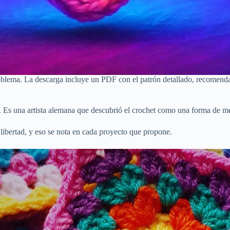
 problema. La descarga incluye un PDF con el patrón detallado, recomend
Es una artista alemana que descubrió el crochet como una forma de med
 libertad, y eso se nota en cada proyecto que propone.