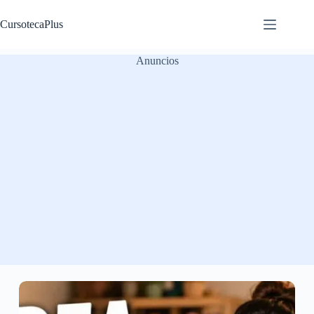
Saltar
al
CursotecaPlus
contenido
Anuncios