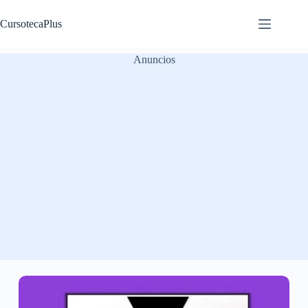
Saltar
al
CursotecaPlus
contenido
Anuncios