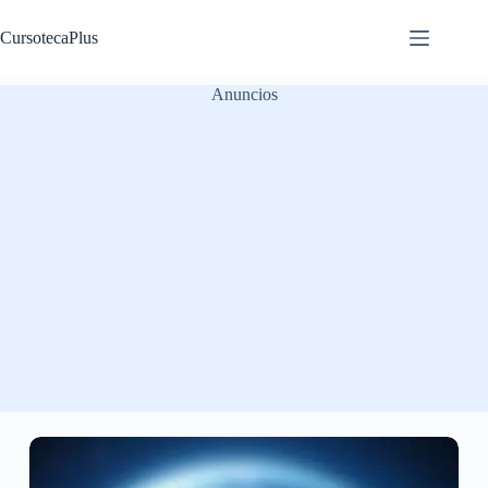
Saltar
al
CursotecaPlus
contenido
Anuncios