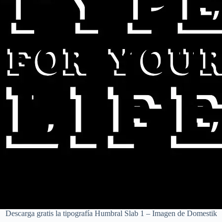
Descarga gratis la tipografía Humbral Slab 1 – Imagen de Domestik