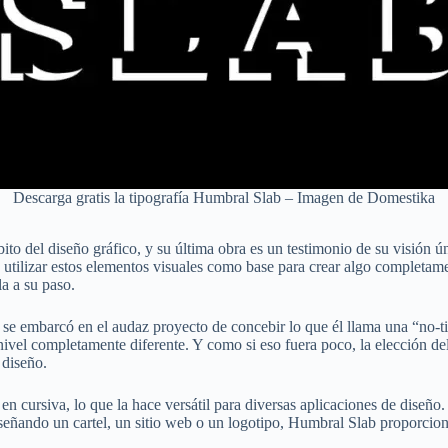
Descarga gratis la tipografía Humbral Slab – Imagen de Domestika
o del diseño gráfico, y su última obra es un testimonio de su visión ún
a utilizar estos elementos visuales como base para crear algo completam
la a su paso.
o se embarcó en el audaz proyecto de concebir lo que él llama una “no-t
 nivel completamente diferente. Y como si eso fuera poco, la elección 
 diseño.
en cursiva, lo que la hace versátil para diversas aplicaciones de diseño.
iseñando un cartel, un sitio web o un logotipo, Humbral Slab proporcion