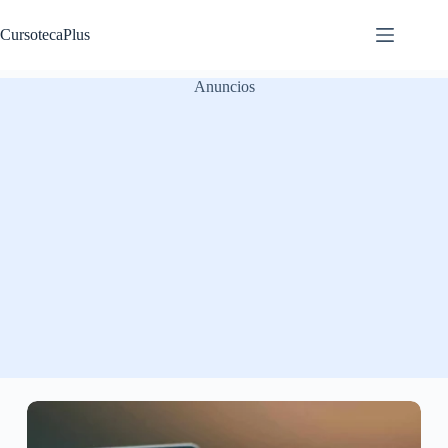
Saltar
al
CursotecaPlus
contenido
Anuncios