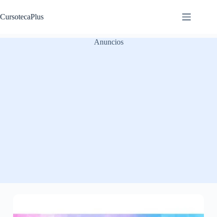
Saltar
al
CursotecaPlus
contenido
Anuncios