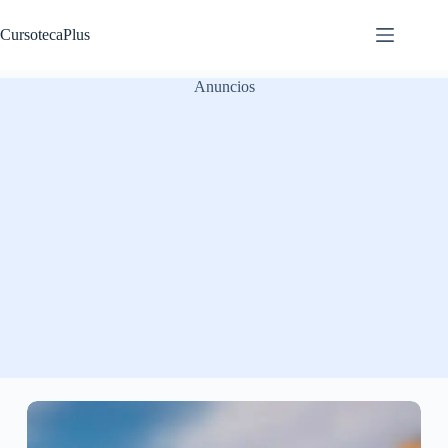
Saltar
al
CursotecaPlus
contenido
Anuncios