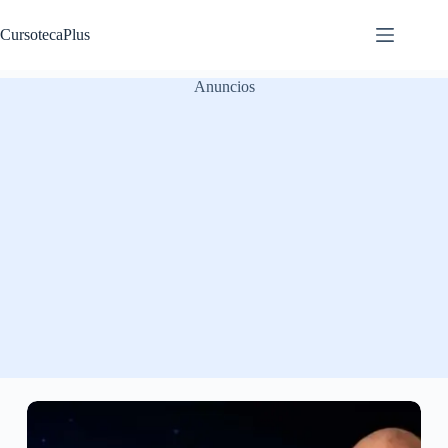
Saltar
al
CursotecaPlus
contenido
Anuncios