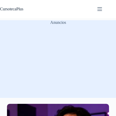
Saltar
al
CursotecaPlus
contenido
Anuncios