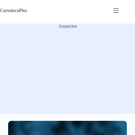
Saltar
al
CursotecaPlus
contenido
Anuncios