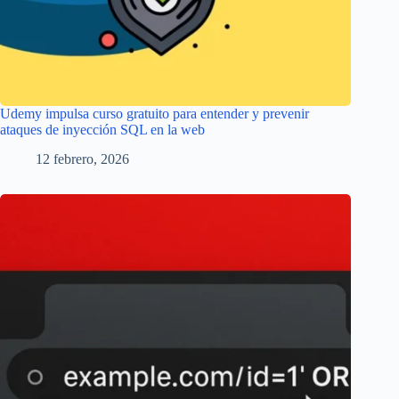
Udemy impulsa curso gratuito para entender y prevenir
ataques de inyección SQL en la web
12 febrero, 2026