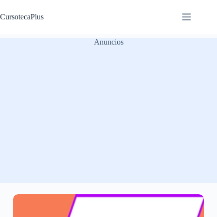
Saltar
al
CursotecaPlus
contenido
Anuncios