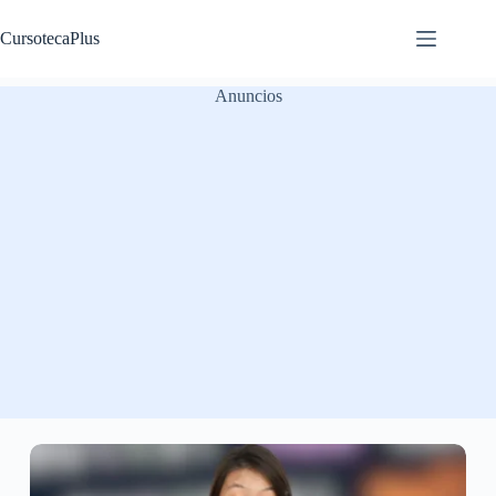
Saltar
al
CursotecaPlus
contenido
Anuncios