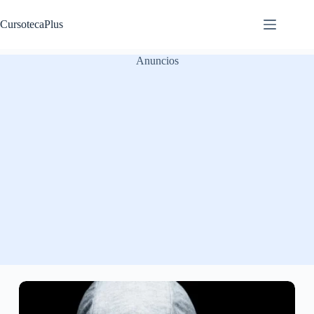
Saltar
al
CursotecaPlus
contenido
Anuncios