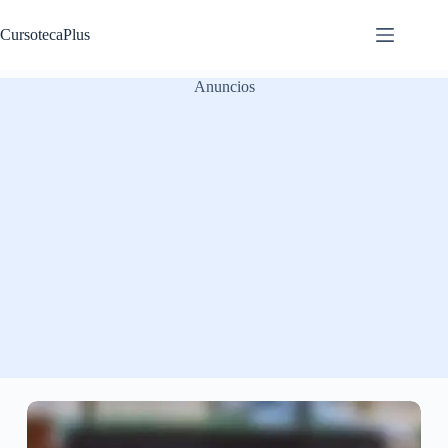
Saltar
al
CursotecaPlus
contenido
Anuncios